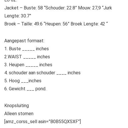
Jacket – Buste: 58 “Schouder: 22.8” Mouw: 27,9 “Jurk
Lengte: 30.7”
Broek – Taille: 49.6 “Heupen: 56” Broek Lengte: 42 “
Aangepast formaat:
1. Buste _____ inches
2.WAIST _____ inches
3. Heupen _____ inches
4. schouder aan schouder ____ inches
5. Hoog ___inches
6. Gewicht ___ pond.
Knopsluiting
Alleen stomen
[amz_corss_sell asin=”B0B55QXSXF”]