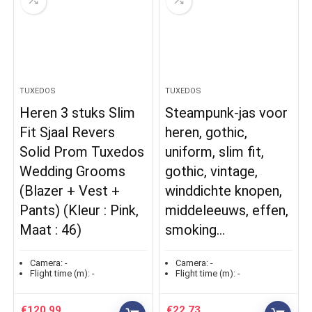
TUXEDOS
TUXEDOS
Heren 3 stuks Slim
Steampunk-jas voor
Fit Sjaal Revers
heren, gothic,
Solid Prom Tuxedos
uniform, slim fit,
Wedding Grooms
gothic, vintage,
(Blazer + Vest +
winddichte knopen,
Pants) (Kleur : Pink,
middeleeuws, effen,
Maat : 46)
smoking…
Camera:
-
Camera:
-
Flight time (m):
-
Flight time (m):
-
€
120.99
€
22.73