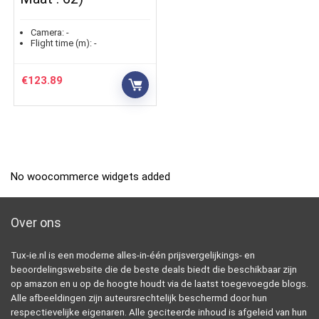
Camera:
-
Flight time (m):
-
€
123.89
No woocommerce widgets added
Over ons
Tux-ie.nl is een moderne alles-in-één prijsvergelijkings- en
beoordelingswebsite die de beste deals biedt die beschikbaar zijn
op amazon en u op de hoogte houdt via de laatst toegevoegde blogs.
Alle afbeeldingen zijn auteursrechtelijk beschermd door hun
respectievelijke eigenaren. Alle geciteerde inhoud is afgeleid van hun