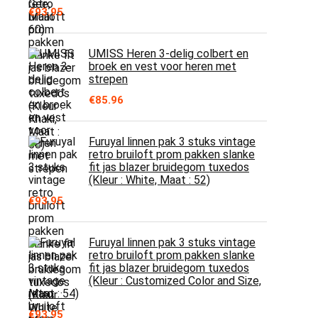
€
93.95
UMISS Heren 3-delig colbert en
broek en vest voor heren met
strepen
€
85.96
Furuyal linnen pak 3 stuks vintage
retro bruiloft prom pakken slanke
fit jas blazer bruidegom tuxedos
(Kleur : White, Maat : 52)
€
93.95
Furuyal linnen pak 3 stuks vintage
retro bruiloft prom pakken slanke
fit jas blazer bruidegom tuxedos
(Kleur : Customized Color and Size,
Maat : 54)
€
93.95