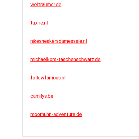
weltraumer.de
tux-ie.nl
nikesneakersdamessale.nl
michaelkors-taschenschwarz.de
followfamous.nl
camilys.be
moorhuhn-adventure.de