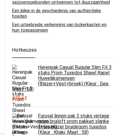
seizoensgebonden ontwerpen tot duurzaamheid
Een kijkje in de geschiedenis van authentieke
hoeden
Een uitgebreide verkenning van lockerkasten en
hun toepassingen
Hotkeuzes
Herenpak Casual Rugular Slim Fit 3
stuks Prom Tuxedos Shawl Rapel
Huwelijksmensen
(Blazer+Vest+broek) (Kleur : Gee,
Maat : 60)
€
75.62
Furuyal linnen pak 3 stuks vintage
retro bruiloft prom pakken slanke
fit jas blazer bruidegom tuxedos
(Kleur : Khaki, Maat : 58)