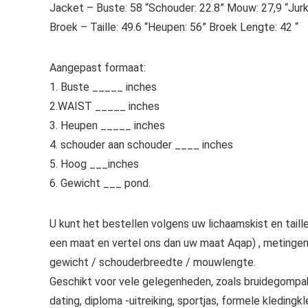
Jacket – Buste: 58 “Schouder: 22.8” Mouw: 27,9 “Jurk
Broek – Taille: 49.6 “Heupen: 56” Broek Lengte: 42 “
Aangepast formaat:
1. Buste _____ inches
2.WAIST _____ inches
3. Heupen _____ inches
4. schouder aan schouder ____ inches
5. Hoog ___inches
6. Gewicht ___ pond.
U kunt het bestellen volgens uw lichaamskist en taill
een maat en vertel ons dan uw maat Aqap) , metingen d
gewicht / schouderbreedte / mouwlengte.
Geschikt voor vele gelegenheden, zoals bruidegompakke
dating, diploma -uitreiking, sportjas, formele kledingk