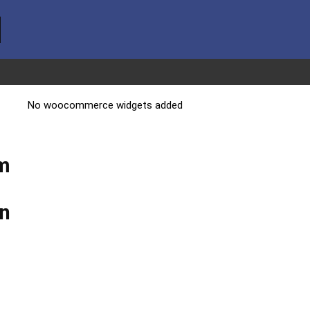
No woocommerce widgets added
im
n