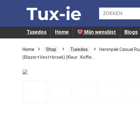
Tuxedos
Home
Mijn wenslijst
Blogs
Home
Shop
Tuxedos
Herenpak Casual Ru
(Blazer+Vest+broek) (Kleur : Koffie…