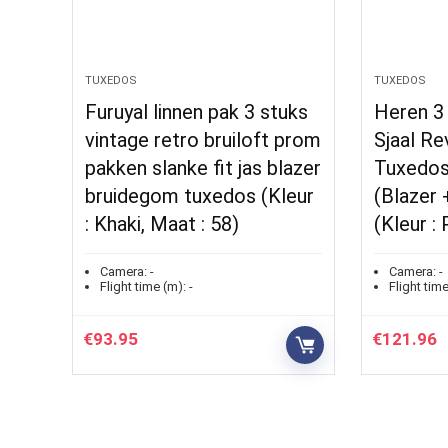
TUXEDOS
TUXEDOS
Furuyal linnen pak 3 stuks
Heren 3 
vintage retro bruiloft prom
Sjaal Re
pakken slanke fit jas blazer
Tuxedos
bruidegom tuxedos (Kleur
(Blazer 
: Khaki, Maat : 58)
(Kleur : 
Camera:
-
Camera:
-
Flight time (m):
-
Flight time
€
93.95
€
121.96