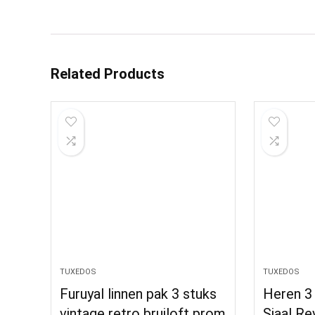
Related Products
TUXEDOS
TUXEDOS
Furuyal linnen pak 3 stuks
Heren 3 
vintage retro bruiloft prom
Sjaal Re