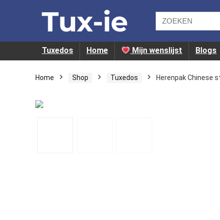
Tuxedos
Home
Mijn wenslijst
Blogs
Home
Shop
Tuxedos
Herenpak Chinese sti