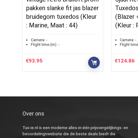
pakken slanke fit jas blazer
Tuxedos
bruidegom tuxedos (Kleur
(Blazer 
: Marine, Maat : 44)
(Kleur : 
Camera:
-
Camera:
-
Flight time (m):
-
Flight time
€
93.95
€
124.86
Over ons
Tux-ie.nl is een moderne alles-in-één prijsvergelijkings- en
beoordelingswebsite die de beste deals biedt die