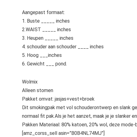
Aangepast formaat:
1. Buste _____ inches
2.WAIST _____ inches
3. Heupen _____ inches
4. schouder aan schouder ____ inches
5. Hoog ___inches
6. Gewicht ___ pond.
Wolmix
Alleen stomen
Pakket omvat: jasjas+vest+broek
Dit smokingpak met vol schouderontwerp en slank ges
normaal fit pak.Als je het aanzet, maak je je slanker e
Pakken Materiaal: 80% katoen, 20% wol, deze mode-b
[amz_corss_sell asin=”B0B4NL74MJ”]