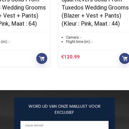
 Wedding Grooms
Tuxedos Wedding Grooms
+ Vest + Pants)
(Blazer + Vest + Pants)
Pink, Maat : 64)
(Kleur : Pink, Maat : 44)
Camera:
-
 (m):
-
Flight time (m):
-
€
120.99
WORD LID VAN ONZE MAILLIJST VOOR
EXCLUSIEF