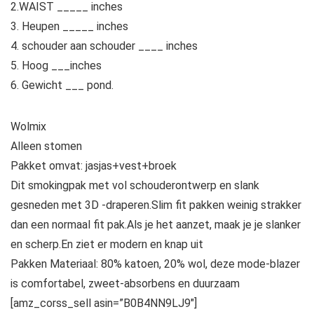
2.WAIST _____ inches
3. Heupen _____ inches
4. schouder aan schouder ____ inches
5. Hoog ___inches
6. Gewicht ___ pond.
Wolmix
Alleen stomen
Pakket omvat: jasjas+vest+broek
Dit smokingpak met vol schouderontwerp en slank
gesneden met 3D -draperen.Slim fit pakken weinig strakker
dan een normaal fit pak.Als je het aanzet, maak je je slanker
en scherp.En ziet er modern en knap uit
Pakken Materiaal: 80% katoen, 20% wol, deze mode-blazer
is comfortabel, zweet-absorbens en duurzaam
[amz_corss_sell asin=”B0B4NN9LJ9″]