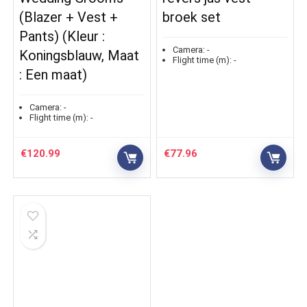
(Blazer + Vest +
broek set
Pants) (Kleur :
Camera:
-
Koningsblauw, Maat
Flight time (m):
-
: Een maat)
Camera:
-
Flight time (m):
-
€
120.99
€
77.96