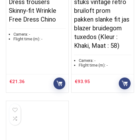
Dress trousers
stuks vintage retro
Skinny-fit Wrinkle
bruiloft prom
Free Dress Chino
pakken slanke fit jas
blazer bruidegom
Camera:
-
tuxedos (Kleur :
Flight time (m):
-
Khaki, Maat : 58)
Camera:
-
Flight time (m):
-
€
21.36
€
93.95