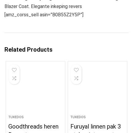
Blazer Coat. Elegante inkeping revers
[amz_corss_sell asin=”B0B55Z2Y5P”]
Related Products
TUXEDOS
TUXEDOS
Goodthreads heren
Furuyal linnen pak 3