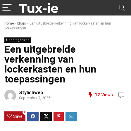
Home
»
blogs
»
Een uitgebreide verkenning van lockerkasten en hun
toepassingen
Uncategorized
Een uitgebreide
verkenning van
lockerkasten en hun
toepassingen
Stylishweb
12
Views
September 7, 2025
0
Save