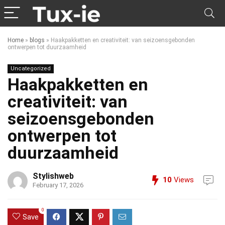
Home
»
blogs
»
Haakpakketten en creativiteit: van seizoensgebonden
ontwerpen tot duurzaamheid
Uncategorized
Haakpakketten en
creativiteit: van
seizoensgebonden
ontwerpen tot
duurzaamheid
Stylishweb
10
Views
February 17, 2026
0
Save