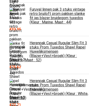
Furuyal linnen pak 3 stuks vintage
retro bruiloft prom pakken slanke
fit jas blazer bruidegom tuxedos
(Kleur : Marine, Maat : 44)
€
93.95
Herenpak Casual Rugular Slim Fit 3
stuks Prom Tuxedos Shawl Rapel
Huwelijksmensen
(Blazer+Vest+broek) (Kleur :
Groente, Maat : 52)
€
75.62
Herenpak Casual Rugular Slim Fit 3
stuks Prom Tuxedos Shawl Rapel
Huwelijksmensen
(Blazer+Vest+broek) (Kleur : White,
Maat : 50)
€
72.71