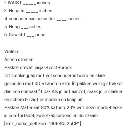
2.WAIST _____ inches
3. Heupen _____ inches
4. schouder aan schouder ____ inches
5. Hoog ___inches
6. Gewicht ___ pond.
Wolmix
Alleen stomen
Pakket omvat: jasjas+vest+broek
Dit smokingpak met vol schouderontwerp en slank
gesneden met 3D -draperen.Slim fit pakken weinig strakker
dan een normaal fit pak.Als je het aanzet, maak je je slanker
en scherp.En ziet er modern en knap uit
Pakken Materiaal: 80% katoen, 20% wol, deze mode-blazer
is comfortabel, zweet-absorbens en duurzaam
[amz_corss_sell asin=”B0B4NL25CP”]